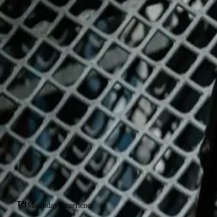
🇸🇪
Matchday Experience