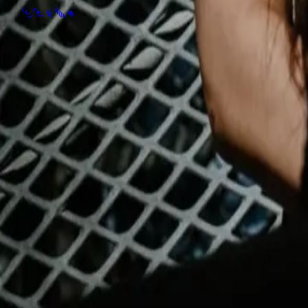
Kontaktuppgifter
Ungdom & akademi
🇬🇧
English
🇸🇪
Svenska
•
Integritetspolicy
•
Användarvillkor
•
Tillgänglighet
© 2026 FC Rosengård. Alla rättigheter reserverade.
Hem
Matcher
Laget
Mer
Biljetter