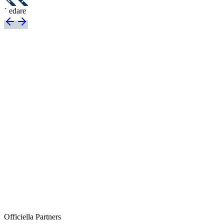
Ledare
Nationalitet
Sverige
Längd
-
Ålder
-
Kom till FC Rosengård
-
Officiella Partners