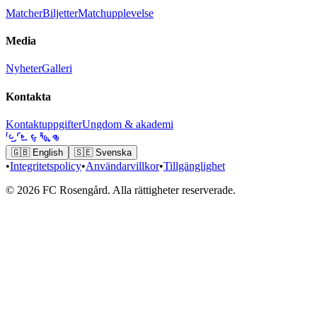
Matcher
Biljetter
Matchupplevelse
Media
Nyheter
Galleri
Kontakta
Kontaktuppgifter
Ungdom & akademi
🇬🇧
English
🇸🇪
Svenska
•
Integritetspolicy
•
Användarvillkor
•
Tillgänglighet
© 2026 FC Rosengård. Alla rättigheter reserverade.
Hem