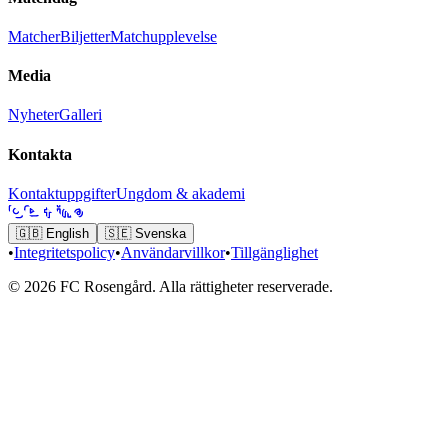
Matcher
Biljetter
Matchupplevelse
Media
Nyheter
Galleri
Kontakta
Kontaktuppgifter
Ungdom & akademi
🇬🇧
English
🇸🇪
Svenska
•
Integritetspolicy
•
Användarvillkor
•
Tillgänglighet
© 2026 FC Rosengård. Alla rättigheter reserverade.