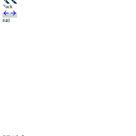
Back
#
40
Nationalitet
Sverige
Längd
-
Ålder
18 år
Kom till FC Rosengård
-