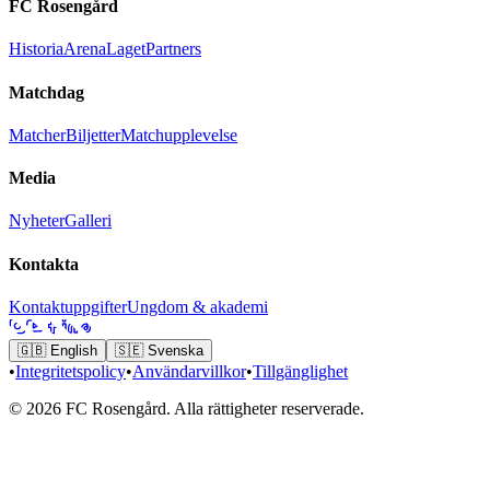
FC Rosengård
Historia
Arena
Laget
Partners
Matchdag
Matcher
Biljetter
Matchupplevelse
Media
Nyheter
Galleri
Kontakta
Kontaktuppgifter
Ungdom & akademi
🇬🇧
English
🇸🇪
Svenska
•
Integritetspolicy
•
Användarvillkor
•
Tillgänglighet
© 2026 FC Rosengård. Alla rättigheter reserverade.