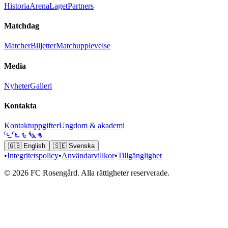
Historia
Arena
Laget
Partners
Matchdag
Matcher
Biljetter
Matchupplevelse
Media
Nyheter
Galleri
Kontakta
Kontaktuppgifter
Ungdom & akademi
🇬🇧
English
🇸🇪
Svenska
•
Integritetspolicy
•
Användarvillkor
•
Tillgänglighet
© 2026 FC Rosengård. Alla rättigheter reserverade.